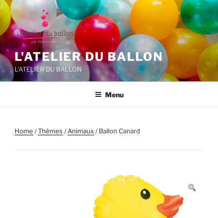
Aller
au
contenu
principal
L'ATELIER DU BALLON
L'ATELIER DU BALLON
Menu
Home
/
Thèmes
/
Animaux
/ Ballon Canard