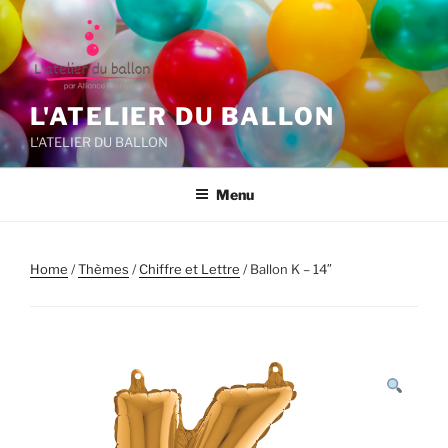
Aller
au
contenu
principal
L'ATELIER DU BALLON
L'ATELIER DU BALLON
Menu
Home
/
Thèmes
/
Chiffre et Lettre
/ Ballon K – 14″