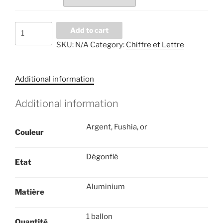
Ballon
Add to cart
K
SKU:
N/A
Category:
Chiffre et Lettre
-
14"
quantity
Additional information
Additional information
Argent, Fushia, or
Couleur
Dégonflé
Etat
Aluminium
Matière
1 ballon
Quantité