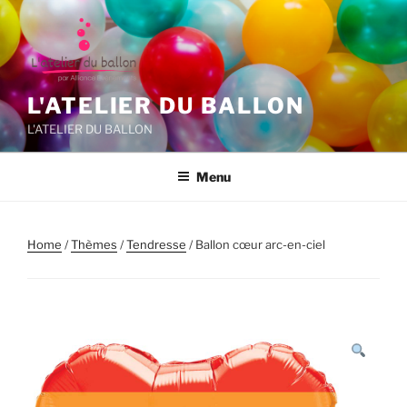
Aller
au
contenu
principal
L'ATELIER DU BALLON
L'ATELIER DU BALLON
Menu
Home
/
Thèmes
/
Tendresse
/ Ballon cœur arc-en-ciel