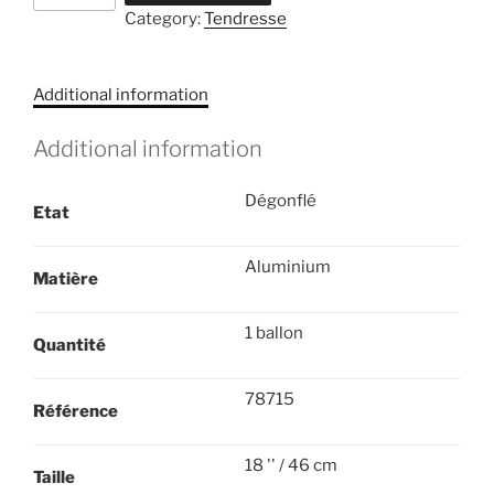
Category:
Tendresse
arc-
en-
ciel
Additional information
quantity
Additional information
Dégonflé
Etat
Aluminium
Matière
1 ballon
Quantité
78715
Référence
18 '' / 46 cm
Taille